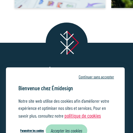
Émidesign
Continuer sans accepter
Studio de communication visuelle
Bienvenue chez Émidesign
Rue du Maréchal Joffre 8
•
4400 Flémalle
+32 495 71 42 56
//
//
Notre site web utilise des cookies afin d’améliorer votre
info@emidesign.be
expérience et optimiser nos sites et services. Pour en
Charte de vie privée
Conditions générales de
//
BE0691943857
//
//
politique de cookies
savoir plus, consultez notre
vente
Accepter les cookies
Paramétrer les cookies