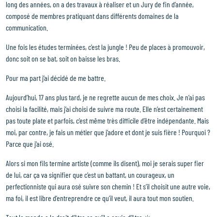
long des années, on a des travaux à réaliser et un Jury de fin d’année,
Savoir-faire
composé de membres pratiquant dans différents domaines de la
Projets & réflexions
communication.
Une fois les études terminées, c’est la jungle ! Peu de places à promouvoir,
Contact
donc soit on se bat, soit on baisse les bras.
Linkedin
Pour ma part j’ai décidé de me battre.
Instagram
Aujourd’hui, 17 ans plus tard, je ne regrette aucun de mes choix. Je n’ai pas
choisi la facilité, mais j’ai choisi de suivre ma route. Elle n’est certainement
pas toute plate et parfois, c’est même très difficile d’être indépendante. Mais
moi, par contre, je fais un métier que j’adore et dont je suis fière ! Pourquoi ?
Parce que j’ai osé.
Alors si mon fils termine artiste (comme ils disent), moi je serais super fier
de lui, car ça va signifier que c’est un battant, un courageux, un
perfectionniste qui aura osé suivre son chemin ! Et s’il choisit une autre voie,
ma foi, il est libre d’entreprendre ce qu’il veut, il aura tout mon soutien.