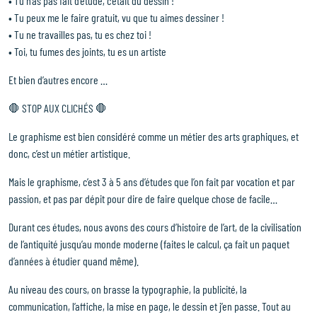
• Tu n’as pas fait d’étude, c’était du dessin !
• Tu peux me le faire gratuit, vu que tu aimes dessiner !
• Tu ne travailles pas, tu es chez toi !
• Toi, tu fumes des joints, tu es un artiste
Et bien d’autres encore …
🛑 STOP AUX CLICHÉS 🛑
Le graphisme est bien considéré comme un métier des arts graphiques, et
donc, c’est un métier artistique.
Mais le graphisme, c’est 3 à 5 ans d’études que l’on fait par vocation et par
passion, et pas par dépit pour dire de faire quelque chose de facile…
Durant ces études, nous avons des cours d’histoire de l’art, de la civilisation
de l’antiquité jusqu’au monde moderne (faites le calcul, ça fait un paquet
d’années à étudier quand même).
Accueil
Au niveau des cours, on brasse la typographie, la publicité, la
Approche & intention
communication, l’affiche, la mise en page, le dessin et j’en passe. Tout au