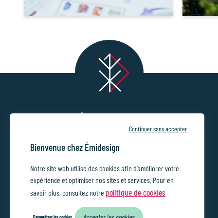
Émidesign
Continuer sans accepter
Studio de communication visuelle
Bienvenue chez Émidesign
Rue du Maréchal Joffre 8
•
4400 Flémalle
+32 495 71 42 56
//
//
Notre site web utilise des cookies afin d’améliorer votre
info@emidesign.be
expérience et optimiser nos sites et services. Pour en
Charte de vie privée
Conditions générales de
//
BE0691943857
//
//
politique de cookies
savoir plus, consultez notre
vente
Accepter les cookies
Paramétrer les cookies